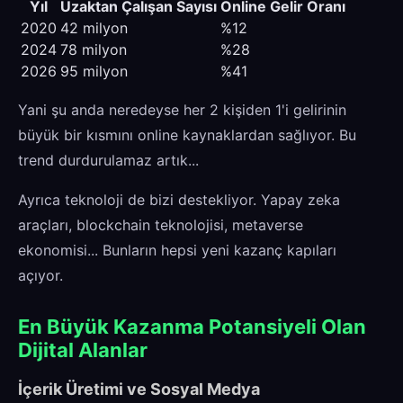
Yıl
Uzaktan Çalışan Sayısı
Online Gelir Oranı
2020
42 milyon
%12
2024
78 milyon
%28
2026
95 milyon
%41
Yani şu anda neredeyse her 2 kişiden 1'i gelirinin
büyük bir kısmını online kaynaklardan sağlıyor. Bu
trend durdurulamaz artık...
Ayrıca teknoloji de bizi destekliyor. Yapay zeka
araçları, blockchain teknolojisi, metaverse
ekonomisi... Bunların hepsi yeni kazanç kapıları
açıyor.
En Büyük Kazanma Potansiyeli Olan
Dijital Alanlar
İçerik Üretimi ve Sosyal Medya