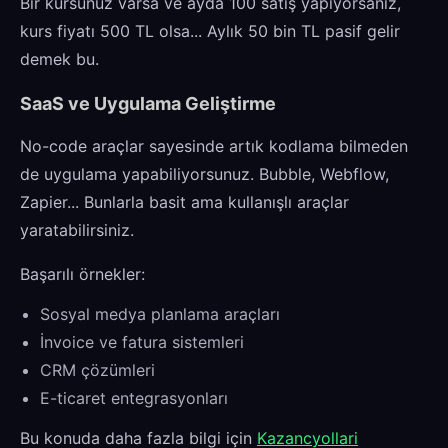
Bir kursunuz varsa ve ayda 100 satış yapıyorsanız,
kurs fiyatı 500 TL olsa... Aylık 50 bin TL pasif gelir
demek bu.
SaaS ve Uygulama Geliştirme
No-code araçlar sayesinde artık kodlama bilmeden
de uygulama yapabiliyorsunuz. Bubble, Webflow,
Zapier... Bunlarla basit ama kullanışlı araçlar
yaratabilirsiniz.
Başarılı örnekler:
Sosyal medya planlama araçları
İnvoice ve fatura sistemleri
CRM çözümleri
E-ticaret entegrasyonları
Bu konuda daha fazla bilgi için
Kazancyollari