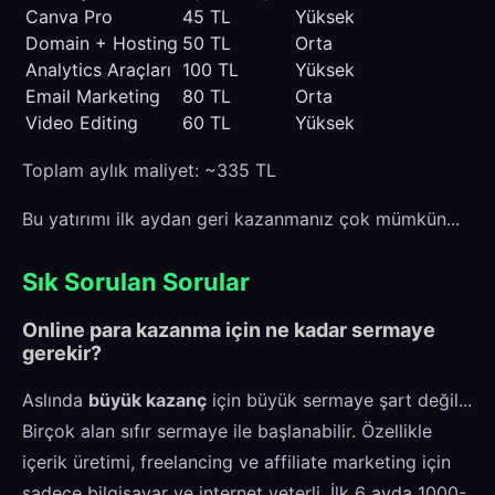
Canva Pro
45 TL
Yüksek
Domain + Hosting
50 TL
Orta
Analytics Araçları
100 TL
Yüksek
Email Marketing
80 TL
Orta
Video Editing
60 TL
Yüksek
Toplam aylık maliyet: ~335 TL
Bu yatırımı ilk aydan geri kazanmanız çok mümkün...
Sık Sorulan Sorular
Online para kazanma için ne kadar sermaye
gerekir?
Aslında
büyük kazanç
için büyük sermaye şart değil...
Birçok alan sıfır sermaye ile başlanabilir. Özellikle
içerik üretimi, freelancing ve affiliate marketing için
sadece bilgisayar ve internet yeterli. İlk 6 ayda 1000-