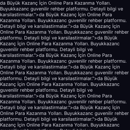
da Büyük Kazanç İçin Online Para Kazanma Yolları.
Buyukkazanc guvenilir rehber platformu. Detayli bilgi ve
karsilastirmalar.">da Büyük Kazanç İçin Online Para
Kazanma Yolları. Buyukkazanc guvenilir rehber platformu.
Detayli bilgi ve karsilastirmalar.">da Büyük Kazanç İçin
Online Para Kazanma Yolları. Buyukkazanc guvenilir rehber
platformu. Detayli bilgi ve karsilastirmalar.">da Büyük
Kazanç İçin Online Para Kazanma Yolları. Buyukkazanc
guvenilir rehber platformu. Detayli bilgi ve
karsilastirmalar.">da Büyük Kazanç İçin Online Para
Kazanma Yolları. Buyukkazanc guvenilir rehber platformu.
Detayli bilgi ve karsilastirmalar.">da Büyük Kazanç İçin
Online Para Kazanma Yolları. Buyukkazanc guvenilir rehber
platformu. Detayli bilgi ve karsilastirmalar.">da Büyük
Kazanç İçin Online Para Kazanma Yolları. Buyukkazanc
guvenilir rehber platformu. Detayli bilgi ve
karsilastirmalar.">da Büyük Kazanç İçin Online Para
Kazanma Yolları. Buyukkazanc guvenilir rehber platformu.
Detayli bilgi ve karsilastirmalar.">da Büyük Kazanç İçin
Online Para Kazanma Yolları. Buyukkazanc guvenilir rehber
platformu. Detayli bilgi ve karsilastirmalar.">da Büyük
Kazanç İçin Online Para Kazanma Yolları. Buyukkazanc