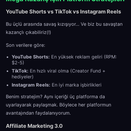
YouTube Shorts vs TikTok vs Instagram Reels
Bu üçlü arasında savaş kızışıyor... Ve biz bu savaştan
kazançlı çıkabiliriz(!)
Son verilere göre:
YouTube Shorts:
En yüksek reklam geliri (RPM:
$2-5)
TikTok:
En hızlı viral olma (Creator Fund +
hediyeler)
Instagram Reels:
En iyi marka işbirlikleri
Benim stratejim? Aynı içeriği üç platforma da
uyarlayarak paylaşmak. Böylece her platformun
avantajından faydalanıyorum.
Affiliate Marketing 3.0