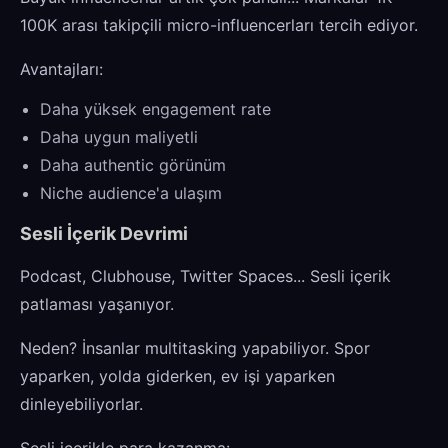
100K arası takipçili micro-influencerları tercih ediyor.
Avantajları:
Daha yüksek engagement rate
Daha uygun maliyetli
Daha authentic görünüm
Niche audience'a ulaşım
Sesli İçerik Devrimi
Podcast, Clubhouse, Twitter Spaces... Sesli içerik
patlaması yaşanıyor.
Neden? İnsanlar multitasking yapabiliyor. Spor
yaparken, yolda giderken, ev işi yaparken
dinleyebiliyorlar.
Sesli içerikle para kazanma: