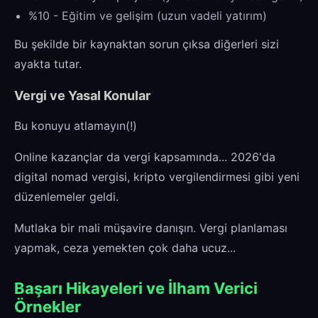
%10 - Eğitim ve gelişim (uzun vadeli yatırım)
Bu şekilde bir kaynaktan sorun çıksa diğerleri sizi
ayakta tutar.
Vergi ve Yasal Konular
Bu konuyu atlamayın(!)
Online kazançlar da vergi kapsamında... 2026'da
digital nomad vergisi, kripto vergilendirmesi gibi yeni
düzenlemeler geldi.
Mutlaka bir mali müşavire danışın. Vergi planlaması
yapmak, ceza yemekten çok daha ucuz...
Başarı Hikayeleri ve İlham Verici
Örnekler