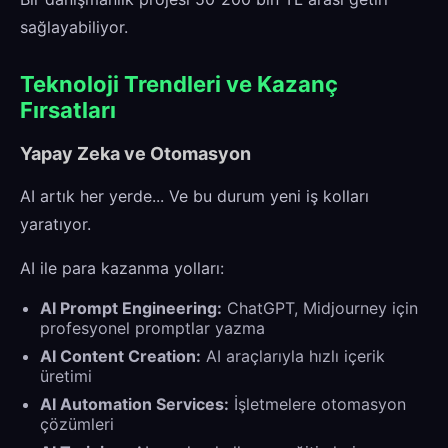
sağlayabiliyor.
Teknoloji Trendleri ve Kazanç
Fırsatları
Yapay Zeka ve Otomasyon
AI artık her yerde... Ve bu durum yeni iş kolları
yaratıyor.
AI ile para kazanma yolları:
AI Prompt Engineering:
ChatGPT, Midjourney için
profesyonel promptlar yazma
AI Content Creation:
AI araçlarıyla hızlı içerik
üretimi
AI Automation Services:
İşletmelere otomasyon
çözümleri