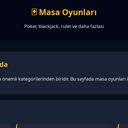
🃏 Masa Oyunları
Poker, blackjack, rulet ve daha fazlası
nda
nemli kategorilerinden biridir. Bu sayfada masa oyunları ile i